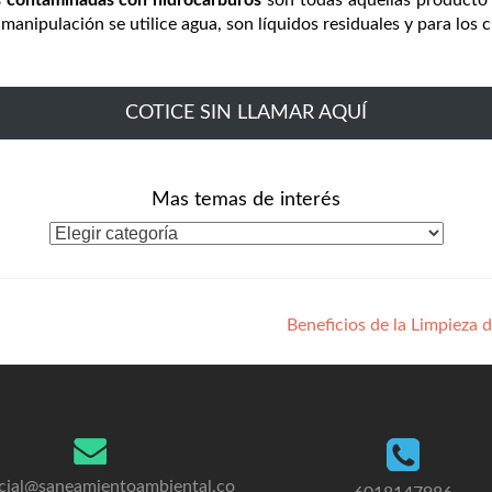
s contaminadas con hidrocarburos
son todas aquellas producto 
nipulación se utilice agua, son líquidos residuales y para los 
COTICE SIN LLAMAR AQUÍ
Mas temas de interés
Categorías
Beneficios de la Limpieza
cial@saneamientoambiental.co